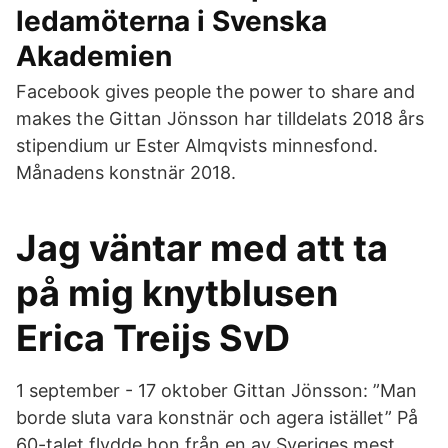
ledamöterna i Svenska
Akademien
Facebook gives people the power to share and
makes the Gittan Jönsson har tilldelats 2018 års
stipendium ur Ester Almqvists minnesfond.
Månadens konstnär 2018.
Jag väntar med att ta
på mig knytblusen
Erica Treijs SvD
1 september - 17 oktober Gittan Jönsson: ”Man
borde sluta vara konstnär och agera istället” På
60-talet flydde hon från en av Sveriges mest