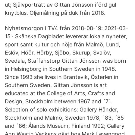
ut; Självporträtt av Gittan Jönsson iförd gul
knytblus. Oljemålning på duk från 2018.
Nyhetsmorgon i TV4 från 2018-08-19: 2021-03-
15 · Skånska Dagbladet levererar lokala nyheter,
sport samt kultur och nöje från Malmö, Lund,
Eslöv, Höör, Hörby, Sjöbo, Skurup, Svalöv,
Svedala, Staffanstorp Gittan Jönsson was born
in Helsingborg in Southern Sweden in 1948.
Since 1993 she lives in Brantevik, Österlen in
Southern Sweden. Gittan Jönsson is art
educated at the College of Arts, Crafts and
Design, Stockholm between 1967 and ´71.
Selection of solo exhibitions: Gallery Händer,
Stockholm and Malmö, Sweden 1978, ´83, ´85
and ´86; Ålands Museum, Finland 1992; Gallery
Ann Westin Veckans gäst hos Mark Levengood